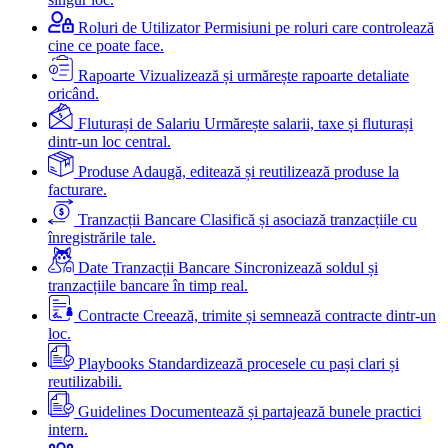
Roluri de Utilizator
Permisiuni pe roluri care controlează
cine ce poate face.
Rapoarte
Vizualizează și urmărește rapoarte detaliate
oricând.
Fluturași de Salariu
Urmărește salarii, taxe și fluturași
dintr-un loc central.
Produse
Adaugă, editează și reutilizează produse la
facturare.
Tranzacții Bancare
Clasifică și asociază tranzacțiile cu
înregistrările tale.
Date Tranzacții Bancare
Sincronizează soldul și
tranzacțiile bancare în timp real.
Contracte
Creează, trimite și semnează contracte dintr-un
loc.
Playbooks
Standardizează procesele cu pași clari și
reutilizabili.
Guidelines
Documentează și partajează bunele practici
intern.