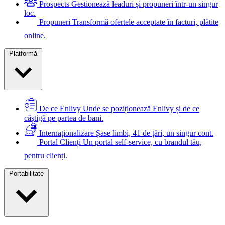
Prospects
Gestionează leaduri și propuneri într-un singur
loc.
Propuneri
Transformă ofertele acceptate în facturi, plătite
online.
Platformă
De ce Enlivy
Unde se poziționează Enlivy și de ce
câștigă pe partea de bani.
Internaționalizare
Șase limbi, 41 de țări, un singur cont.
Portal Clienți
Un portal self-service, cu brandul tău,
pentru clienți.
Portabilitate