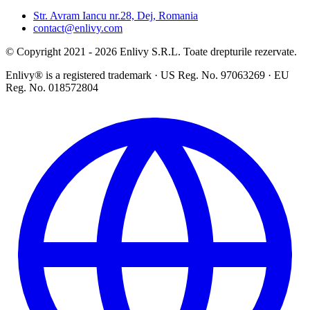
Str. Avram Iancu nr.28, Dej, Romania
contact@enlivy.com
© Copyright 2021 - 2026 Enlivy S.R.L. Toate drepturile rezervate.
Enlivy® is a registered trademark · US Reg. No. 97063269 · EU
Reg. No. 018572804