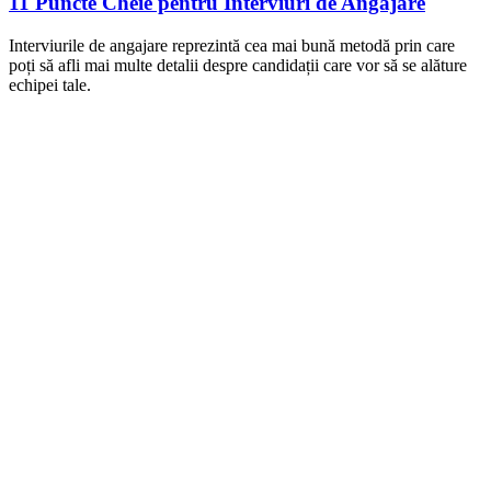
11 Puncte Cheie pentru Interviuri de Angajare
Interviurile de angajare reprezintă cea mai bună metodă prin care
poți să afli mai multe detalii despre candidații care vor să se alăture
echipei tale.