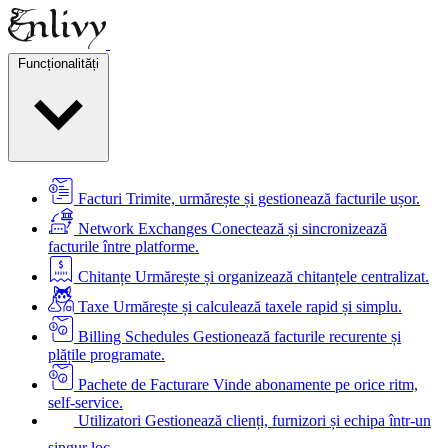
Funcționalități
Facturi
Trimite, urmărește și gestionează facturile ușor.
Network Exchanges
Conectează și sincronizează
facturile între platforme.
Chitanțe
Urmărește și organizează chitanțele centralizat.
Taxe
Urmărește și calculează taxele rapid și simplu.
Billing Schedules
Gestionează facturile recurente și
plățile programate.
Pachete de Facturare
Vinde abonamente pe orice ritm,
self-service.
Utilizatori
Gestionează clienți, furnizori și echipa într-un
singur loc.