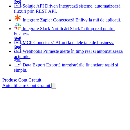
Soluție API Driven
Integrează sisteme, automatizează
fluxuri prin REST API.
Integrare Zapier
Conectează Enlivy la mii de aplicații.
Integrare Slack
Notificări Slack în timp real pentru
business.
MCP
Conectează AI-uri la datele tale de business.
Webhooks
Primește alerte în timp real și automatizează
acțiunile.
Data Export
Exportă înregistrările financiare rapid și
simplu.
Produse
Cont Gratuit
Autentificare
Cont Gratuit