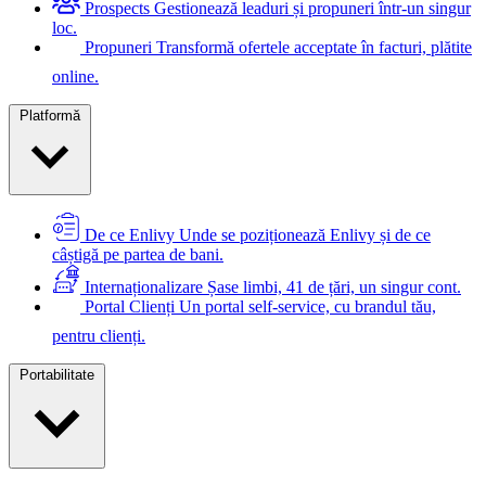
Prospects
Gestionează leaduri și propuneri într-un singur
loc.
Propuneri
Transformă ofertele acceptate în facturi, plătite
online.
Platformă
De ce Enlivy
Unde se poziționează Enlivy și de ce
câștigă pe partea de bani.
Internaționalizare
Șase limbi, 41 de țări, un singur cont.
Portal Clienți
Un portal self-service, cu brandul tău,
pentru clienți.
Portabilitate