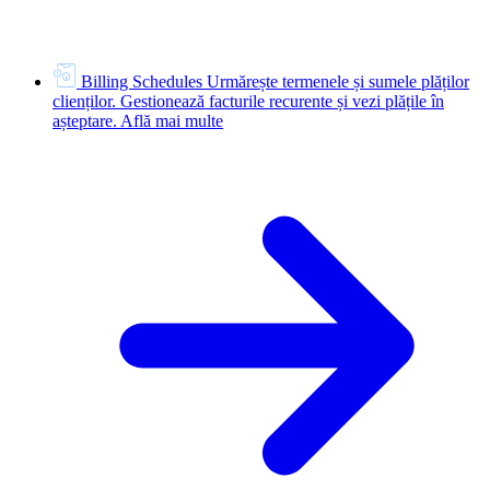
Billing Schedules
Urmărește termenele și sumele plăților
clienților. Gestionează facturile recurente și vezi plățile în
așteptare.
Află mai multe