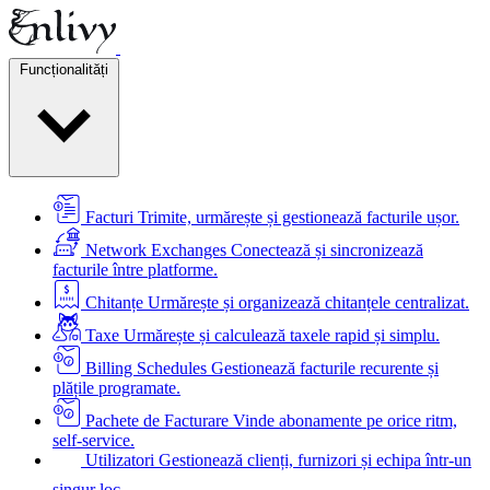
Funcționalități
Facturi
Trimite, urmărește și gestionează facturile ușor.
Network Exchanges
Conectează și sincronizează
facturile între platforme.
Chitanțe
Urmărește și organizează chitanțele centralizat.
Taxe
Urmărește și calculează taxele rapid și simplu.
Billing Schedules
Gestionează facturile recurente și
plățile programate.
Pachete de Facturare
Vinde abonamente pe orice ritm,
self-service.
Utilizatori
Gestionează clienți, furnizori și echipa într-un
singur loc.