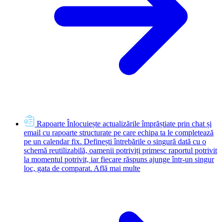
Rapoarte
Înlocuiește actualizările împrăștiate prin chat și
email cu rapoarte structurate pe care echipa ta le completează
pe un calendar fix. Definești întrebările o singură dată cu o
schemă reutilizabilă, oamenii potriviți primesc raportul potrivit
la momentul potrivit, iar fiecare răspuns ajunge într-un singur
loc, gata de comparat.
Află mai multe