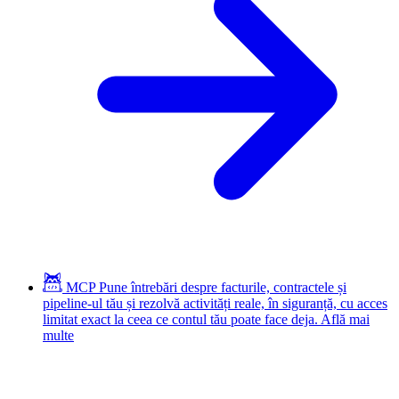
MCP
Pune întrebări despre facturile, contractele și
pipeline-ul tău și rezolvă activități reale, în siguranță, cu acces
limitat exact la ceea ce contul tău poate face deja.
Află mai
multe