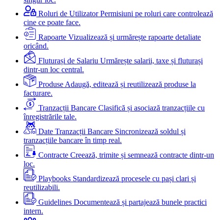
Roluri de Utilizator
Permisiuni pe roluri care controlează
cine ce poate face.
Rapoarte
Vizualizează și urmărește rapoarte detaliate
oricând.
Fluturași de Salariu
Urmărește salarii, taxe și fluturași
dintr-un loc central.
Produse
Adaugă, editează și reutilizează produse la
facturare.
Tranzacții Bancare
Clasifică și asociază tranzacțiile cu
înregistrările tale.
Date Tranzacții Bancare
Sincronizează soldul și
tranzacțiile bancare în timp real.
Contracte
Creează, trimite și semnează contracte dintr-un
loc.
Playbooks
Standardizează procesele cu pași clari și
reutilizabili.
Guidelines
Documentează și partajează bunele practici
intern.