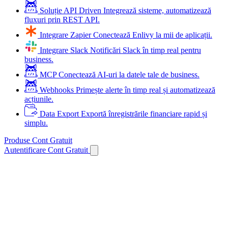
Soluție API Driven
Integrează sisteme, automatizează
fluxuri prin REST API.
Integrare Zapier
Conectează Enlivy la mii de aplicații.
Integrare Slack
Notificări Slack în timp real pentru
business.
MCP
Conectează AI-uri la datele tale de business.
Webhooks
Primește alerte în timp real și automatizează
acțiunile.
Data Export
Exportă înregistrările financiare rapid și
simplu.
Produse
Cont Gratuit
Autentificare
Cont Gratuit