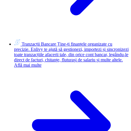
Tranzacții Bancare
Ține-ți finanțele organizate cu
precizie. Enlivy te ajută să gestionezi, importezi și sincronizezi
toate tranzacțiile afacerii tale, din orice cont bancar, legându-le
direct de facturi, chitanțe, fluturași de salariu și multe altele.
Află mai multe