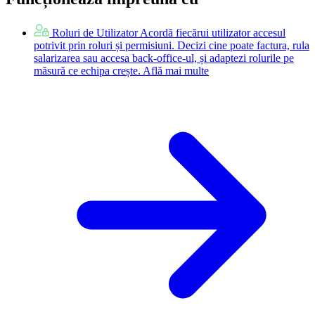
Demo interactiv · se încarcă la cerere
Roluri de Utilizator
Acordă fiecărui utilizator accesul
potrivit prin roluri și permisiuni. Decizi cine poate factura, rula
salarizarea sau accesa back-office-ul, și adaptezi rolurile pe
măsură ce echipa crește.
Află mai multe