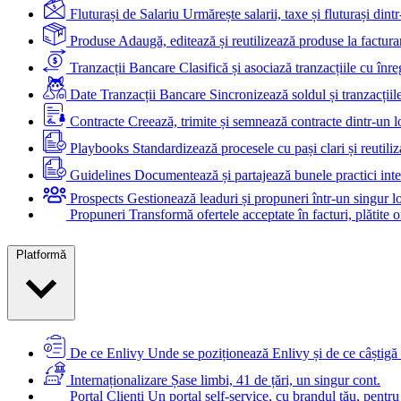
Fluturași de Salariu
Urmărește salarii, taxe și fluturași dintr
Produse
Adaugă, editează și reutilizează produse la factura
Tranzacții Bancare
Clasifică și asociază tranzacțiile cu înreg
Date Tranzacții Bancare
Sincronizează soldul și tranzacțiil
Contracte
Creează, trimite și semnează contracte dintr-un l
Playbooks
Standardizează procesele cu pași clari și reutiliza
Guidelines
Documentează și partajează bunele practici inte
Prospects
Gestionează leaduri și propuneri într-un singur l
Propuneri
Transformă ofertele acceptate în facturi, plătite o
Platformă
De ce Enlivy
Unde se poziționează Enlivy și de ce câștigă 
Internaționalizare
Șase limbi, 41 de țări, un singur cont.
Portal Clienți
Un portal self-service, cu brandul tău, pentru 