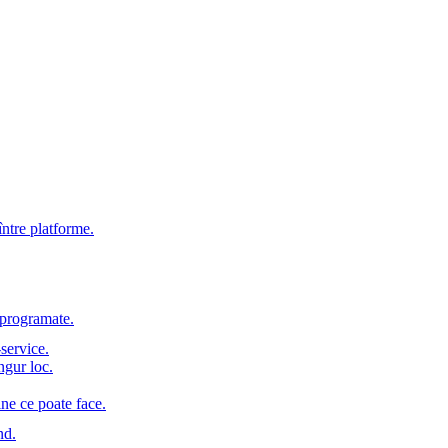
între platforme.
e programate.
service.
ngur loc.
ine ce poate face.
nd.