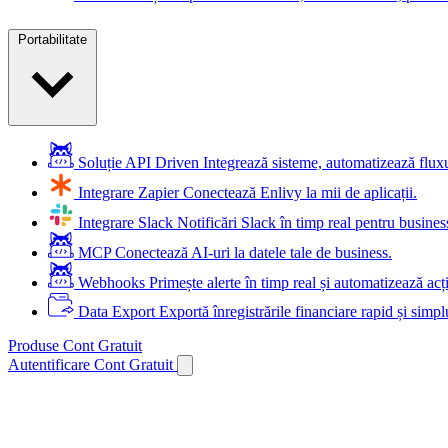
Portabilitate
Soluție API Driven
Integrează sisteme, automatizează flu
Integrare Zapier
Conectează Enlivy la mii de aplicații.
Integrare Slack
Notificări Slack în timp real pentru busines
MCP
Conectează AI-uri la datele tale de business.
Webhooks
Primește alerte în timp real și automatizează acț
Data Export
Exportă înregistrările financiare rapid și simpl
Produse
Cont Gratuit
Autentificare
Cont Gratuit