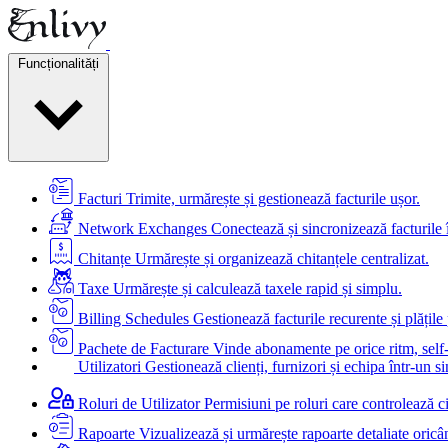
Funcționalități
Facturi
Trimite, urmărește și gestionează facturile ușor.
Network Exchanges
Conectează și sincronizează facturile 
Chitanțe
Urmărește și organizează chitanțele centralizat.
Taxe
Urmărește și calculează taxele rapid și simplu.
Billing Schedules
Gestionează facturile recurente și plățil
Pachete de Facturare
Vinde abonamente pe orice ritm, self-
Utilizatori
Gestionează clienți, furnizori și echipa într-un si
Roluri de Utilizator
Permisiuni pe roluri care controlează c
Rapoarte
Vizualizează și urmărește rapoarte detaliate oricâ