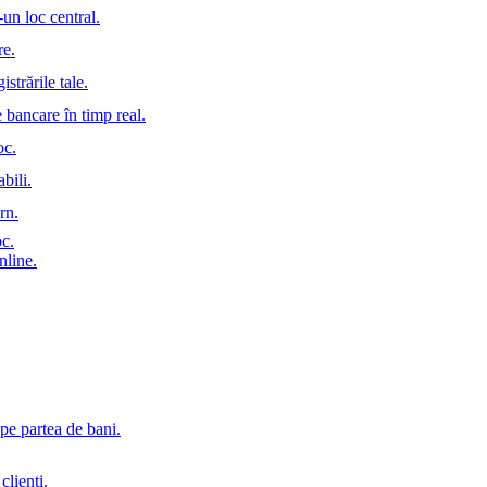
-un loc central.
re.
istrările tale.
e bancare în timp real.
oc.
bili.
rn.
oc.
nline.
pe partea de bani.
clienți.