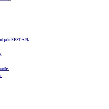
xuri prin REST API.
s.
iunile.
u.