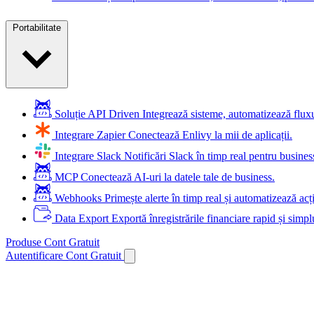
Portabilitate
Soluție API Driven
Integrează sisteme, automatizează flu
Integrare Zapier
Conectează Enlivy la mii de aplicații.
Integrare Slack
Notificări Slack în timp real pentru busines
MCP
Conectează AI-uri la datele tale de business.
Webhooks
Primește alerte în timp real și automatizează acț
Data Export
Exportă înregistrările financiare rapid și simpl
Produse
Cont Gratuit
Autentificare
Cont Gratuit