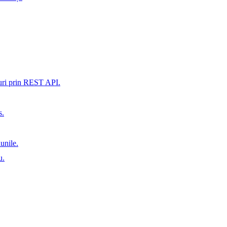
xuri prin REST API.
s.
iunile.
u.