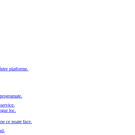
între platforme.
e programate.
service.
ngur loc.
ine ce poate face.
nd.