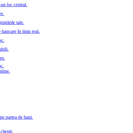
-un loc central.
re.
istrările tale.
e bancare în timp real.
oc.
bili.
rn.
oc.
nline.
pe partea de bani.
clienți.