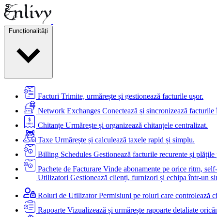
Funcționalități
Facturi
Trimite, urmărește și gestionează facturile ușor.
Network Exchanges
Conectează și sincronizează facturile 
Chitanțe
Urmărește și organizează chitanțele centralizat.
Taxe
Urmărește și calculează taxele rapid și simplu.
Billing Schedules
Gestionează facturile recurente și plățil
Pachete de Facturare
Vinde abonamente pe orice ritm, self-
Utilizatori
Gestionează clienți, furnizori și echipa într-un si
Roluri de Utilizator
Permisiuni pe roluri care controlează c
Rapoarte
Vizualizează și urmărește rapoarte detaliate oricâ