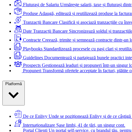
Fluturași de Salariu
Urmărește salarii, taxe și fluturași dintr
Produse
Adaugă, editează și reutilizează produse la factura
Tranzacții Bancare
Clasifică și asociază tranzacțiile cu înreg
Date Tranzacții Bancare
Sincronizează soldul și tranzacțiil
Contracte
Creează, trimite și semnează contracte dintr-un l
Playbooks
Standardizează procesele cu pași clari și reutiliza
Guidelines
Documentează și partajează bunele practici inte
Prospects
Gestionează leaduri și propuneri într-un singur l
Propuneri
Transformă ofertele acceptate în facturi, plătite o
Platformă
De ce Enlivy
Unde se poziționează Enlivy și de ce câștigă 
Internaționalizare
Șase limbi, 41 de țări, un singur cont.
Portal Clienți
Un portal self-service, cu brandul tău, pentru 