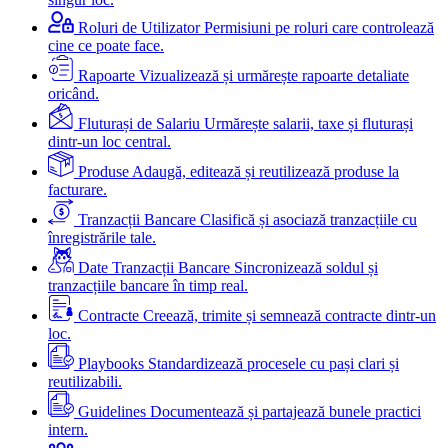
Roluri de Utilizator
Permisiuni pe roluri care controlează
cine ce poate face.
Rapoarte
Vizualizează și urmărește rapoarte detaliate
oricând.
Fluturași de Salariu
Urmărește salarii, taxe și fluturași
dintr-un loc central.
Produse
Adaugă, editează și reutilizează produse la
facturare.
Tranzacții Bancare
Clasifică și asociază tranzacțiile cu
înregistrările tale.
Date Tranzacții Bancare
Sincronizează soldul și
tranzacțiile bancare în timp real.
Contracte
Creează, trimite și semnează contracte dintr-un
loc.
Playbooks
Standardizează procesele cu pași clari și
reutilizabili.
Guidelines
Documentează și partajează bunele practici
intern.