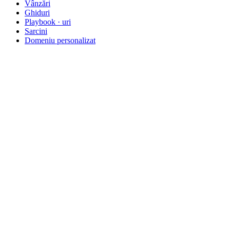
Vânzări
Ghiduri
Playbook · uri
Sarcini
Domeniu personalizat