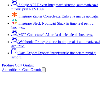
Soluție API Driven
Integrează sisteme, automatizează
fluxuri prin REST API.
Integrare Zapier
Conectează Enlivy la mii de aplicații.
Integrare Slack
Notificări Slack în timp real pentru
business.
MCP
Conectează AI-uri la datele tale de business.
Webhooks
Primește alerte în timp real și automatizează
acțiunile.
Data Export
Exportă înregistrările financiare rapid și
simplu.
Produse
Cont Gratuit
Autentificare
Cont Gratuit