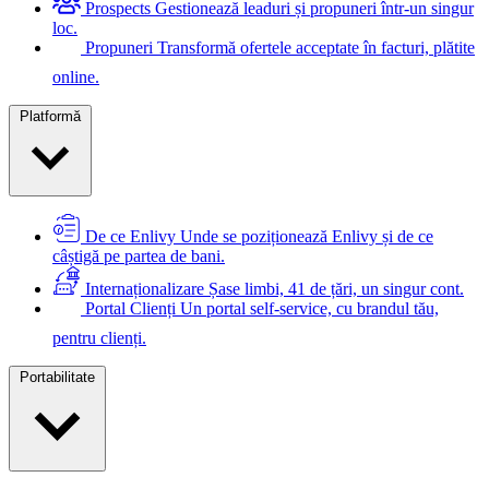
Prospects
Gestionează leaduri și propuneri într-un singur
loc.
Propuneri
Transformă ofertele acceptate în facturi, plătite
online.
Platformă
De ce Enlivy
Unde se poziționează Enlivy și de ce
câștigă pe partea de bani.
Internaționalizare
Șase limbi, 41 de țări, un singur cont.
Portal Clienți
Un portal self-service, cu brandul tău,
pentru clienți.
Portabilitate