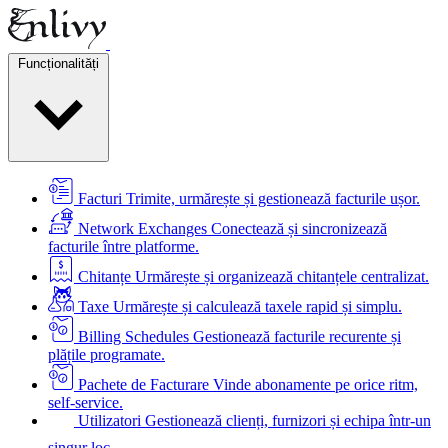
Funcționalități
Facturi
Trimite, urmărește și gestionează facturile ușor.
Network Exchanges
Conectează și sincronizează
facturile între platforme.
Chitanțe
Urmărește și organizează chitanțele centralizat.
Taxe
Urmărește și calculează taxele rapid și simplu.
Billing Schedules
Gestionează facturile recurente și
plățile programate.
Pachete de Facturare
Vinde abonamente pe orice ritm,
self-service.
Utilizatori
Gestionează clienți, furnizori și echipa într-un
singur loc.