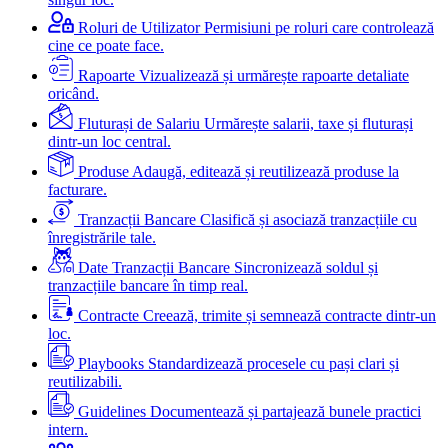
Roluri de Utilizator
Permisiuni pe roluri care controlează
cine ce poate face.
Rapoarte
Vizualizează și urmărește rapoarte detaliate
oricând.
Fluturași de Salariu
Urmărește salarii, taxe și fluturași
dintr-un loc central.
Produse
Adaugă, editează și reutilizează produse la
facturare.
Tranzacții Bancare
Clasifică și asociază tranzacțiile cu
înregistrările tale.
Date Tranzacții Bancare
Sincronizează soldul și
tranzacțiile bancare în timp real.
Contracte
Creează, trimite și semnează contracte dintr-un
loc.
Playbooks
Standardizează procesele cu pași clari și
reutilizabili.
Guidelines
Documentează și partajează bunele practici
intern.