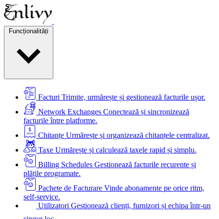
Funcționalități
Facturi
Trimite, urmărește și gestionează facturile ușor.
Network Exchanges
Conectează și sincronizează
facturile între platforme.
Chitanțe
Urmărește și organizează chitanțele centralizat.
Taxe
Urmărește și calculează taxele rapid și simplu.
Billing Schedules
Gestionează facturile recurente și
plățile programate.
Pachete de Facturare
Vinde abonamente pe orice ritm,
self-service.
Utilizatori
Gestionează clienți, furnizori și echipa într-un
singur loc.