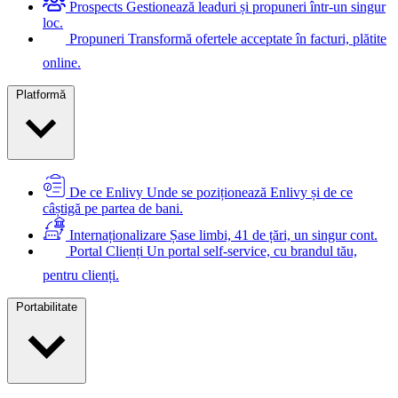
Prospects
Gestionează leaduri și propuneri într-un singur
loc.
Propuneri
Transformă ofertele acceptate în facturi, plătite
online.
Platformă
De ce Enlivy
Unde se poziționează Enlivy și de ce
câștigă pe partea de bani.
Internaționalizare
Șase limbi, 41 de țări, un singur cont.
Portal Clienți
Un portal self-service, cu brandul tău,
pentru clienți.
Portabilitate