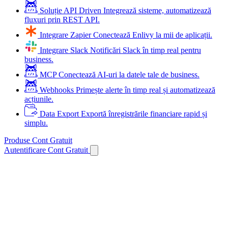
Soluție API Driven
Integrează sisteme, automatizează
fluxuri prin REST API.
Integrare Zapier
Conectează Enlivy la mii de aplicații.
Integrare Slack
Notificări Slack în timp real pentru
business.
MCP
Conectează AI-uri la datele tale de business.
Webhooks
Primește alerte în timp real și automatizează
acțiunile.
Data Export
Exportă înregistrările financiare rapid și
simplu.
Produse
Cont Gratuit
Autentificare
Cont Gratuit