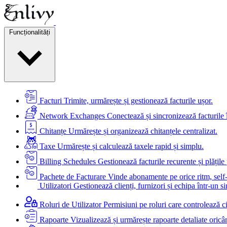
Funcționalități
Facturi
Trimite, urmărește și gestionează facturile ușor.
Network Exchanges
Conectează și sincronizează facturile 
Chitanțe
Urmărește și organizează chitanțele centralizat.
Taxe
Urmărește și calculează taxele rapid și simplu.
Billing Schedules
Gestionează facturile recurente și plățil
Pachete de Facturare
Vinde abonamente pe orice ritm, self-
Utilizatori
Gestionează clienți, furnizori și echipa într-un si
Roluri de Utilizator
Permisiuni pe roluri care controlează c
Rapoarte
Vizualizează și urmărește rapoarte detaliate oricâ