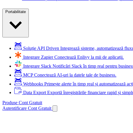
Portabilitate
Soluție API Driven
Integrează sisteme, automatizează flu
Integrare Zapier
Conectează Enlivy la mii de aplicații.
Integrare Slack
Notificări Slack în timp real pentru busines
MCP
Conectează AI-uri la datele tale de business.
Webhooks
Primește alerte în timp real și automatizează acț
Data Export
Exportă înregistrările financiare rapid și simpl
Produse
Cont Gratuit
Autentificare
Cont Gratuit