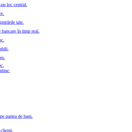
-un loc central.
re.
istrările tale.
e bancare în timp real.
oc.
bili.
rn.
oc.
nline.
pe partea de bani.
clienți.