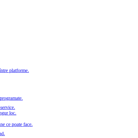
între platforme.
e programate.
service.
ngur loc.
ine ce poate face.
nd.