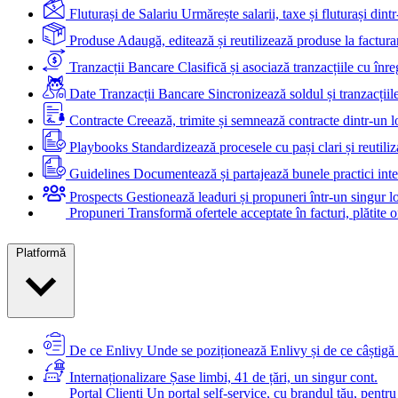
Fluturași de Salariu
Urmărește salarii, taxe și fluturași dintr
Produse
Adaugă, editează și reutilizează produse la factura
Tranzacții Bancare
Clasifică și asociază tranzacțiile cu înreg
Date Tranzacții Bancare
Sincronizează soldul și tranzacțiil
Contracte
Creează, trimite și semnează contracte dintr-un l
Playbooks
Standardizează procesele cu pași clari și reutiliza
Guidelines
Documentează și partajează bunele practici inte
Prospects
Gestionează leaduri și propuneri într-un singur l
Propuneri
Transformă ofertele acceptate în facturi, plătite o
Platformă
De ce Enlivy
Unde se poziționează Enlivy și de ce câștigă 
Internaționalizare
Șase limbi, 41 de țări, un singur cont.
Portal Clienți
Un portal self-service, cu brandul tău, pentru 