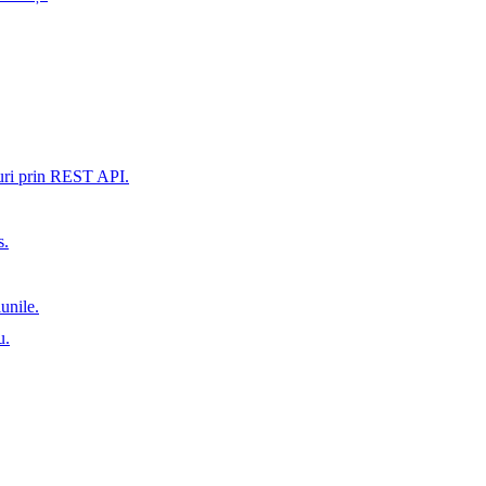
xuri prin REST API.
s.
iunile.
u.